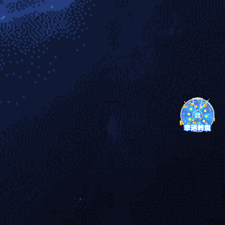
2026-02-03
聚焦vs比勒费赛前前瞻阵容走势
与关键对决解析胜负悬念全景解
读
本文以“聚焦vs比勒费赛前前瞻阵容走势与