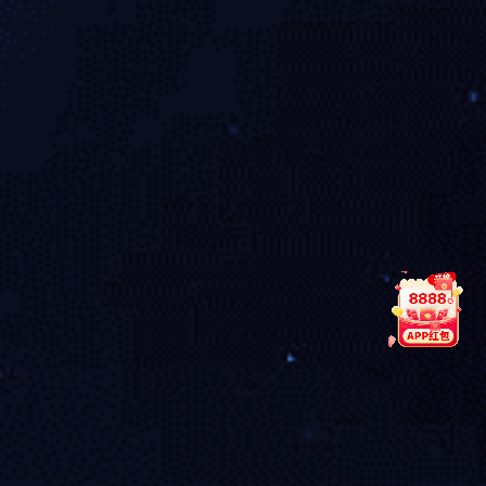
关键对决解析胜负悬念全景解读”为核心，
对双方即将到来的较量进行系统梳理。文
章将从阵容构成与人员状态、近期比赛走
势与战术取向、关键位置与核心球员对
抗、以及胜负悬念...
阅读