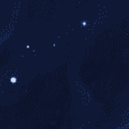
了韩国足球格局的转型与未来走向。这场
比赛成为韩国足球历史中的一场巅峰碰
撞，也意味着新时代的到来。近年来，韩
国足球的强队格局出...
阅读