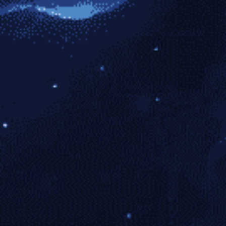
兰伐的强强对话，被视为本赛季走势的重
要风向标。两支球队不仅在积分榜位置上
彼此牵制，更在战术理念、阵容深度以及
心理层面形成了长期对抗。通过这场焦点
之战，外界能够清晰观...
阅读