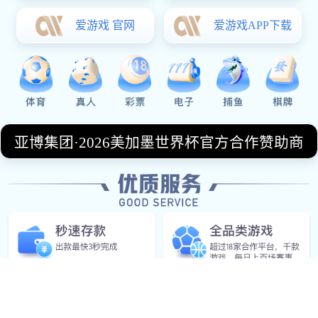
2025-10-29
随着 2025 年男篮亚洲杯在沙特吉达拉开战幕，中国男
篮以 "残阵" 出征的消息引发热议。尽管周琦、杨瀚森等七
大主力缺阵，但球队仍将目标锁定在奖牌上。然而，徐杰、
张宁两位 CBA 赛场的明星球员意外落选，背后折射出中国
男篮战术体系的深层变革。
一、残阵出征：目标不变，以
赛代练
本届亚洲杯中国男篮面临严峻挑战，周琦因伤缺席，杨
瀚森为备战 NBA 放弃参赛，曾凡博、张镇麟等锋线主力也
未能入选。在这种情况下，主教练郭士强明确表示："我们
就是要拼好每一场，争取最好成绩，同时考察年轻球员。"
尽管阵容不整，但球队仍将目标定为站上领奖台，队长赵睿